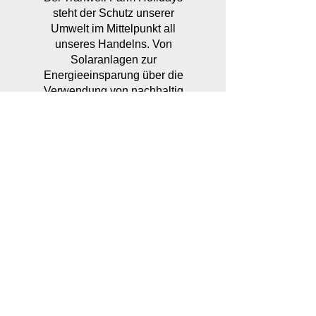
steht der Schutz unserer
Umwelt im Mittelpunkt all
unseres Handelns. Von
Solaranlagen zur
Energieeinsparung über die
Verwendung von nachhaltig
gewonnenem Holz für
unseren Kaminofen bis hin zu
umweltfreundlichen
Reinigungsmitteln – jede
unserer Entscheidungen ist
vom Respekt vor der Natur
geleitet. Nachhaltigkeit ist für
uns nicht nur eine Richtlinie,
sondern eine Lebensweise,
die sicherstellt, dass Tranwell
Farm ein Paradies für Mensch
und Natur bleibt.