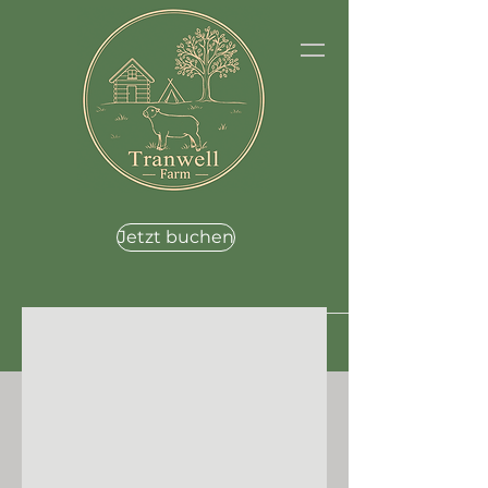
Jetzt buchen